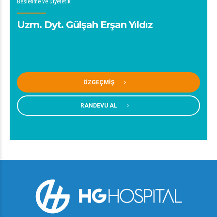
Beslenme ve Diyetetik
Uzm. Dyt. Gülşah Erşan Yıldız
ÖZGEÇMIŞ
RANDEVU AL