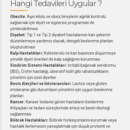
Hangi Tedavileri Uygular ?
Obezite:
Aşırı kilolu ve obez bireylerin ağırlık kontrolü
sağlamak için diyet ve egzersiz programları ile
yönlendirilmesi
Diyabet:
Tip 1 ve Tip 2 diyabet hastalarının kan şekerini
düzenlemeye yardımcı olacak, dengeli beslenme planları
oluşturulması
Kalp Hastalıkları:
Kolesterolü ve kan basıncını düşürmeye
yönelik diyet önerileri ile kalp sağlığının korunması
Sindirim Sistemi Hastalıkları:
İrritabl bağırsak sendromu
(IBS), Crohn hastalığı, ülseratif kolit gibi rahatsızlıkların
yönetimi için özel diyetler
Besin Alerjileri ve İntoleransları:
Lactoz veya gluten
intoleransı gibi durumların yönetimi için uygun beslenme
planları
Kanser:
Kanser tedavisi gören hastaların beslenme
ihtiyaçları ve tedavi süreçlerinde enerji ve besin desteği
sağlanması
Böbrek Hastalıkları:
Böbrek fonksiyonlarını korumak veya
hastalık ilerlemesini yavaşlatmak için düşük proteinli ve