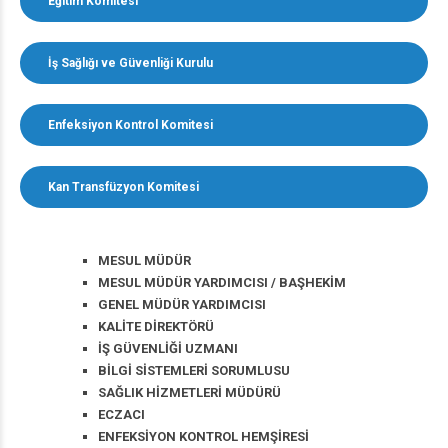
Eğitim Komitesi
İş Sağlığı ve Güvenliği Kurulu
Enfeksiyon Kontrol Komitesi
Kan Transfüzyon Komitesi
MESUL MÜDÜR
MESUL MÜDÜR YARDIMCISI / BAŞHEKİM
GENEL MÜDÜR YARDIMCISI
KALİTE DİREKTÖRÜ
İŞ GÜVENLİĞİ UZMANI
BİLGİ SİSTEMLERİ SORUMLUSU
SAĞLIK HİZMETLERİ MÜDÜRÜ
ECZACI
ENFEKSİYON KONTROL HEMŞİRESİ