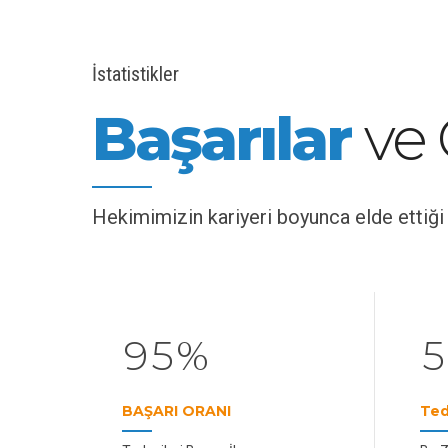
2
3
İstatistikler
4
0
0
Başarılar
ve 
5
1
1
6
2
2
Hekimimizin kariyeri boyunca elde ettiği 
7
3
3
8
4
4
9
5
%
5
0
BAŞARI ORANI
Ted