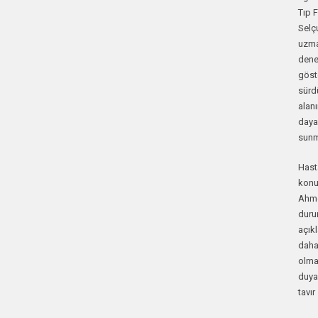
Tıp 
Selçu
uzman
deney
göst
sürdü
alan
dayal
sunm
Hasta
konus
Ahme
durum
açıkl
daha
olmak
duyar
tavır