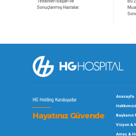
Tedavileri Başarı İle
Bu 
Sonuçlanmış Hastalar.
Muay
Sonu
0
0
6
6
7
7
8
8
Anasayfa
9
9
HG Holding Kuruluşudur
Hakkımız
Hayatınız Güvende
Başkanın 
Vizyon & 
Amaç & He