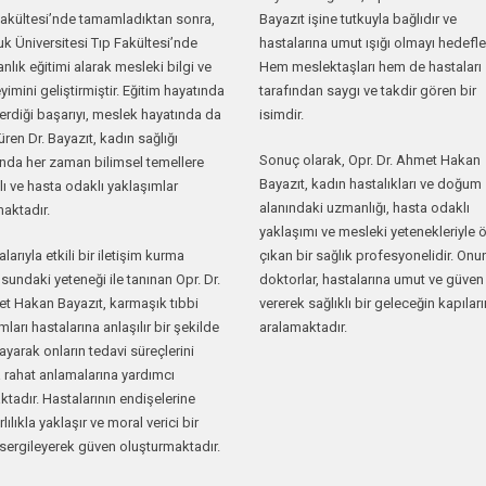
Fakültesi’nde tamamladıktan sonra,
Bayazıt işine tutkuyla bağlıdır ve
k Üniversitesi Tıp Fakültesi’nde
hastalarına umut ışığı olmayı hedefle
lık eğitimi alarak mesleki bilgi ve
Hem meslektaşları hem de hastaları
imini geliştirmiştir. Eğitim hayatında
tarafından saygı ve takdir gören bir
erdiği başarıyı, meslek hayatında da
isimdir.
ren Dr. Bayazıt, kadın sağlığı
Sonuç olarak, Opr. Dr. Ahmet Hakan
ında her zaman bilimsel temellere
Bayazıt, kadın hastalıkları ve doğum
ı ve hasta odaklı yaklaşımlar
alanındaki uzmanlığı, hasta odaklı
aktadır.
yaklaşımı ve mesleki yetenekleriyle 
larıyla etkili bir iletişim kurma
çıkan bir sağlık profesyonelidir. Onu
undaki yeteneği ile tanınan Opr. Dr.
doktorlar, hastalarına umut ve güven
t Hakan Bayazıt, karmaşık tıbbi
vererek sağlıklı bir geleceğin kapıları
ları hastalarına anlaşılır bir şekilde
aralamaktadır.
ayarak onların tedavi süreçlerini
 rahat anlamalarına yardımcı
tadır. Hastalarının endişelerine
lılıkla yaklaşır ve moral verici bir
 sergileyerek güven oluşturmaktadır.