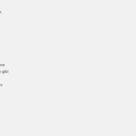
r.
öne
n gibi
nı