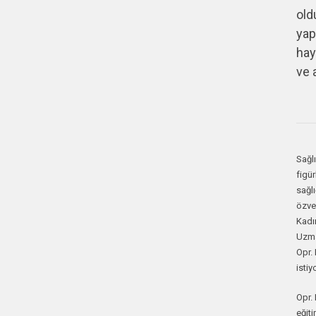
old
yap
hay
ve 
Sağl
figür
sağlı
özver
Kadı
Uzman
Opr.
istiy
Opr. 
eğiti