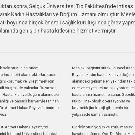
uktan sonra, Selçuk Üniversitesi Tıp Fakültesi’nde ihtisas
arak Kadın Hastalıkları ve Doğum Uzmanı olmuştur. Mesl
atı boyunca birçok önemli sağlık kuruluşunda görev yapm
alanında geniş bir hasta kitlesine hizmet vermiştir.
ık sektörünün en önemli
Mesleki bilgisini sürekli güncel tutan
lerinden biri olan doktorlar, kadın
Bayazıt, kadın hastalıkları ve doğum
ğını korumak ve iyileştirmek için
alanındaki gelişmeleri yakından taki
ili bir şekilde çalışırlar. Bu yazıda,
eder ve en yeni teknolojik yöntemleri
n Hastalıkları ve Doğum alanındaki
hastalarının hizmetine sunar. Gebelik
lığı ve başarılı kariyeriyle tanınan
takibi, jinekolojik operasyonlar ve
 Dr. Ahmet Hakan Bayazıt’ı tanıtmak
kozmetik jinekoloji gibi geniş bir
oruz.
yelpazede uzmanlaşmıştır.
Dr. Ahmet Hakan Bayazıt, tıp
Bir doktorun yoğun ve zorlu meslek
mini İstanbul Üniversitesi İstanbul
hayatına rağmen, Opr. Dr. Ahmet Ha