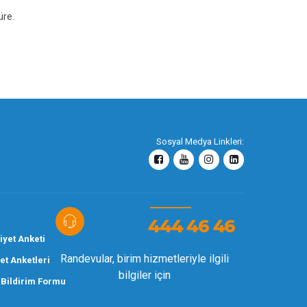
üre.
Sosyal Medya Linkleri:
444 46 46
yet Anketi
Randevular, birim hizmetleriyle ilgili
t Anketleri
bilgiler için
 Bildirim Formu