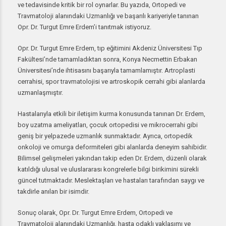
ve tedavisinde kritik bir rol oynarlar. Bu yazıda, Ortopedi ve
Travmatoloji alanındaki Uzmanlığı ve başarılı kariyeriyle tanınan
Opr. Dr. Turgut Emre Erdem’i tanıtmak istiyoruz.
Opr. Dr. Turgut Emre Erdem, tıp eğitimini Akdeniz Üniversitesi Tıp
Fakültesi’nde tamamladıktan sonra, Konya Necmettin Erbakan
Üniversitesi’nde ihtisasını başarıyla tamamlamıştır. Artroplasti
cerrahisi, spor travmatolojisi ve artroskopik cerrahi gibi alanlarda
uzmanlaşmıştır.
Hastalarıyla etkili bir iletişim kurma konusunda tanınan Dr. Erdem,
boy uzatma ameliyatları, çocuk ortopedisi ve mikrocerrahi gibi
geniş bir yelpazede uzmanlık sunmaktadır. Ayrıca, ortopedik
onkoloji ve omurga deformiteleri gibi alanlarda deneyim sahibidir.
Bilimsel gelişmeleri yakından takip eden Dr. Erdem, düzenli olarak
katıldığı ulusal ve uluslararası kongrelerle bilgi birikimini sürekli
güncel tutmaktadır. Meslektaşları ve hastaları tarafından saygı ve
takdirle anılan bir isimdir.
Sonuç olarak, Opr. Dr. Turgut Emre Erdem, Ortopedi ve
Travmatoloji alanındaki Uzmanlığı, hasta odaklı yaklaşımı ve