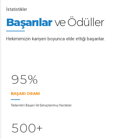
3
İstatistikler
4
0
Başarılar
ve Ödüller
5
1
6
2
Hekimimizin kariyeri boyunca elde ettiği başarılar.
7
3
0
8
4
1
9
5
%
2
0
BAŞARI ORANI
3
Tedavileri Başarı İle Sonuçlanmış Hastalar.
0
4
1
5
0
0
+