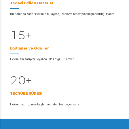
2
1
1
0
Tedavi Edilen Hastalar
3
2
2
6
Bu Zamana Kadar Hekimin Muayene, Teşhis ve Tedaviyi Sonuçlandırdığı Hasta
0
4
3
3
7
1
5
+
4
4
8
0
5
5
9
Eğitimler ve Ödüller
0
2
6
6
6
Hekimizin Kariyeri Boyunca Elle Ettiği Birikimler.
1
3
7
7
7
2
0
+
4
8
8
8
1
5
0
9
9
9
TECRÜBE SÜRESİ
2
6
6
0
0
Hekimimizin göreve başlamasından beri geçen süre.
3
3
7
7
4
4
8
8