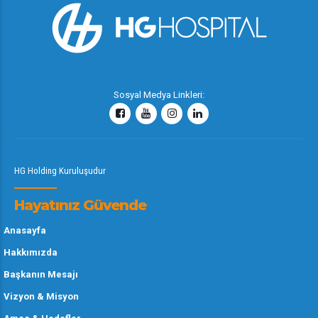
5
5
0
9
9
6
6
7
7
Sosyal Medya Linkleri:
0
8
8
9
9
0
HG Holding Kuruluşudur
Hayatınız Güvende
Anasayfa
Hakkımızda
Başkanın Mesajı
Vizyon & Misyon