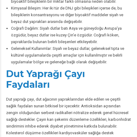
biyoaktif bileşiklerin bir miktar farklı olmasına neden olabilir.
Kimyasal Bileşim: Her iki tür de DNJ gibi bileşikleri içerse de, bu
bileşiklerin konsantrasyonu ve diğer biyoaktif maddeler siyah ve
beyaz dut yaprakları arasında değişebilir.
Coğrafi Dağılım: Siyah dutlar batı Asya ve güneydoğu Avrupa’ya
özgüdür, beyaz dutlar ise kuzey Çin’e özgüdür. Coğrafi köken,
yapraklarda bulunan belirli bileşenleri etkileyebilir.
Geleneksel Kullanımlar: Siyah ve beyaz dutlar, geleneksel tıpta ve
kültürel uygulamalarda çeşitli amaçlar için kullanılmıştır ve belirli
uygulamalar bölge ve geleneğe bağlı olarak değişebilir.
Dut Yaprağı Çayı
Faydaları
Dut yaprağı çayı, dut ağacının yapraklarından elde edilen ve çeşitli
sağlık faydaları sunan bitkisel bir içecektir. Antioksidan açısından
zengin olduğundan serbest radikalleri nötralize ederek genel hücresel
sağlığı destekler. Çayın kan şekerini düzenleme özellikleri, karbonhidrat
sindirimini inhibe ederek
diyabet
yönetimine katkıda bulunabilir.
Kolesterol düşürme özellikleri kardiyovasküler sağlığa destek