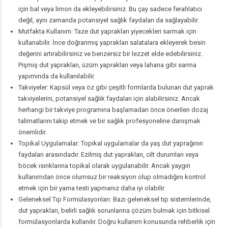
için bal veya limon da ekleyebilirsiniz. Bu çay sadece ferahlatıcı
değil, aynı zamanda potansiyel sağlık faydaları da sağlayabilir.
Mutfakta Kullanım: Taze dut yaprakları yiyecekleri sarmak için
kullanabilir. İnce doğranmış yaprakları salatalara ekleyerek besin
değerini artırabilirsiniz ve benzersiz bir lezzet elde edebilirsiniz.
Pişmiş dut yaprakları, üzüm yaprakları veya lahana gibi sarma
yapımında da kullanılabilir.
Takviyeler: Kapsül veya öz gibi çeşitli formlarda bulunan dut yaprak
takviyelerini, potansiyel sağlık faydaları için alabilirsiniz. Ancak
herhangi bir takviye programına başlamadan önce önerilen dozaj
talimatlarını takip etmek ve bir sağlık profesyoneline danışmak
önemlidir.
Topikal Uygulamalar: Topikal uygulamalar da yaş dut yaprağının
faydaları arasındadır. Ezilmiş dut yaprakları, cilt durumları veya
böcek ısırıklarına topikal olarak uygulanabilir. Ancak yaygın
kullanımdan önce olumsuz bir reaksiyon olup olmadığını kontrol
etmek için bir yama testi yapmanız daha iyi olabilir.
Geleneksel Tıp Formülasyonları: Bazı geleneksel tıp sistemlerinde,
dut yaprakları, belirli sağlık sorunlarına çözüm bulmak için bitkisel
formülasyonlarda kullanılır. Doğru kullanım konusunda rehberlik için