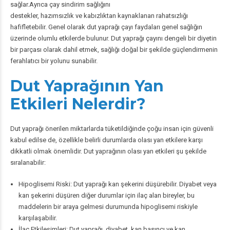
sağlar.Ayrıca çay sindirim sağlığını
destekler,
hazımsızlık
ve
kabızlıktan
kaynaklanan rahatsızlığı
hafifletebilir. Genel olarak dut yaprağı çayı faydaları genel sağlığın
üzerinde olumlu etkilerde bulunur. Dut yaprağı çayını dengeli bir diyetin
bir parçası olarak dahil etmek, sağlığı doğal bir şekilde güçlendirmenin
ferahlatıcı bir yolunu sunabilir.
Dut Yaprağının Yan
Etkileri Nelerdir?
Dut yaprağı önerilen miktarlarda tüketildiğinde çoğu insan için güvenli
kabul edilse de, özellikle belirli durumlarda olası yan etkilere karşı
dikkatli olmak önemlidir. Dut yaprağının olası yan etkileri şu şekilde
sıralanabilir:
Hipoglisemi
Riski: Dut yaprağı kan şekerini düşürebilir. Diyabet veya
kan şekerini düşüren diğer durumlar için ilaç alan bireyler, bu
maddelerin bir araya gelmesi durumunda hipoglisemi riskiyle
karşılaşabilir.
İlaç Etkileşimleri: Dut yaprağı, diyabet, kan basıncı ve kan