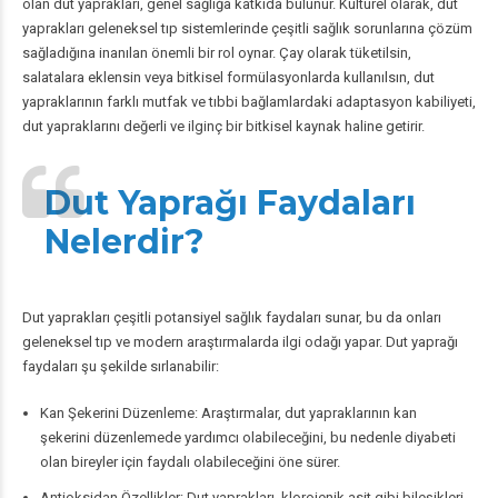
olan dut yaprakları, genel sağlığa katkıda bulunur. Kültürel olarak, dut
yaprakları geleneksel tıp sistemlerinde çeşitli sağlık sorunlarına çözüm
sağladığına inanılan önemli bir rol oynar. Çay olarak tüketilsin,
salatalara eklensin veya bitkisel formülasyonlarda kullanılsın, dut
yapraklarının farklı mutfak ve tıbbi bağlamlardaki adaptasyon kabiliyeti,
dut yapraklarını değerli ve ilginç bir bitkisel kaynak haline getirir.
Dut Yaprağı Faydaları
Nelerdir?
Dut yaprakları çeşitli potansiyel sağlık faydaları sunar, bu da onları
geleneksel tıp ve modern araştırmalarda ilgi odağı yapar. Dut yaprağı
faydaları şu şekilde sırlanabilir:
Kan Şekerini Düzenleme: Araştırmalar, dut yapraklarının
kan
şekerini
düzenlemede yardımcı olabileceğini, bu nedenle diyabeti
olan bireyler için faydalı olabileceğini öne sürer.
Antioksidan Özellikler: Dut yaprakları, klorojenik asit gibi bileşikleri