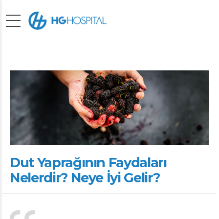
Dut Yaprağının Faydaları
Nelerdir? Neye İyi Gelir?