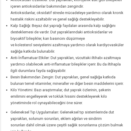
içeren antioksidanlar bakımından zengindir.
Antioksidanlar,
oksidatif stresle
mücadeleye yardımcı olarak kronik
hastalık riskini azaltabilir ve genel sağlığı destekleyebilir.
Kalp Sağlığı: Beyaz dut yaprağı faydaları arasında kalp sağlığını
desteklemesi de vardır. Dut yapraklarındaki antioksidanlar ve
biyoaktif bileşikler, kan basıncını düşürmeye
ve
kolesterol
seviyelerini azaltmaya yardımcı olarak kardiyovasküler
sağlığa katkıda bulunabilir.
Anti-İnflamatuar Etkiler: Dut yaprakları, vücuttaki iltihabı azaltmaya
yardımcı olabilecek anti-inflamatuar bileşikler içerir. Bu da iltihapla
ilgili durumlara fayda sağlayabilir.
Besin Bakımından Zengin: Dut yaprakları, genel sağlığa katkıda
bulunan temel vitaminler, mineraller ve diğer besin maddelerini içerir.
Kilo Yönetimi: Bazı araştırmalar, dut yaprak özlerinin, şekerin
emilimini engelleyerek ve tokluk hissini destekleyerek kilo
yönetiminde rol oynayabileceğini öne sürer.
Geleneksel Tıp Uygulamaları: Geleneksel tıp sistemlerinde dut
yaprakları, solunum sorunları, eklem ağrıları ve
sindirim
sorunları
dahil olmak üzere çeşitli sağlık sorunlarına çözüm bulmak