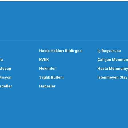
Hasta Hakları Bildirgesi
İş Başvurusu
da
KVKK
Çalışan Memnuni
Mesajı
Hekimler
Hasta Memnuniye
Misyon
Sağlık Bülteni
İstenmeyen Olay
defler
Haberler